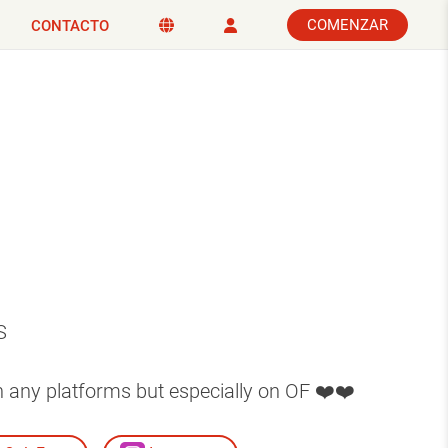
COMENZAR
CONTACTO
S
n any platforms but especially on OF ❤️❤️